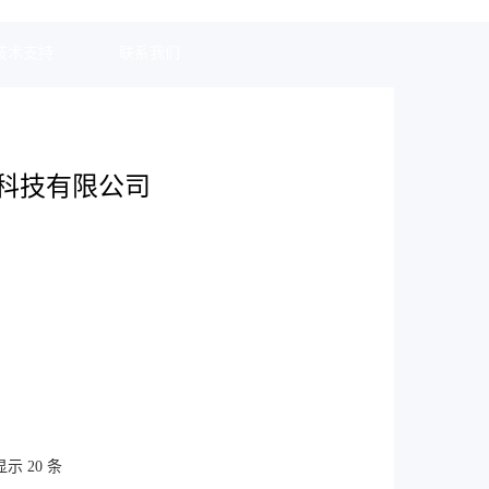
技术支持
联系我们
科技有限公司
。射灯光感对照明空间、灯光色彩、光影虚实都有强烈
调节，光束角集中的特点。导轨射灯除具有射灯的特点
的位置。磁吸射灯，与导轨灯
示 20 条