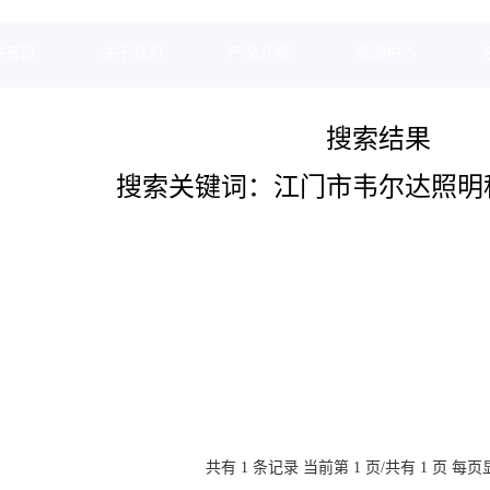
站首页
关于我们
产品介绍
新闻中心
搜索结果
搜索关键词：江门市韦尔达照明
D导轨灯的常识和应用
-30
导轨灯？射灯，是一种光线方向性强且高度集中的灯具，光形类似手电筒
的呈现。射灯常见的有筒射灯，即采用筒灯的安装方式，且具有射灯角度
其突出在于需安装在专用导轨上，可根据实际照明需求调整灯具在轨道上
共有 1 条记录 当前第 1 页/共有 1 页 每页显