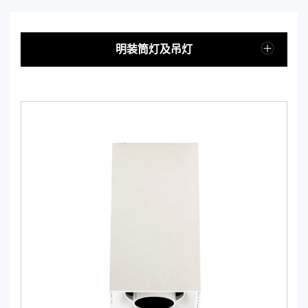
明装筒灯及吊灯