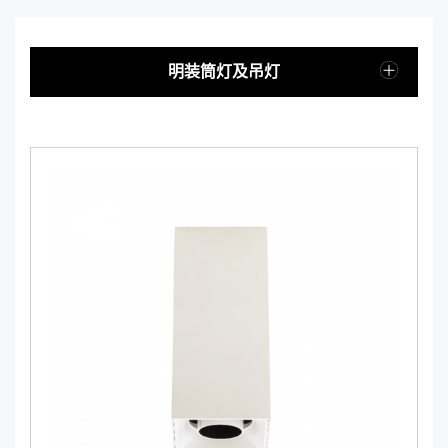
明装筒灯及吊灯