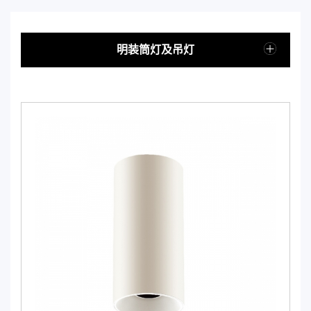
明装筒灯及吊灯