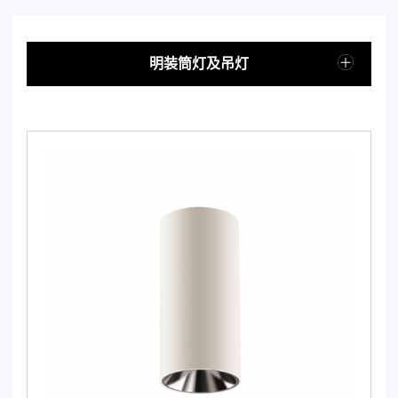
明装筒灯及吊灯