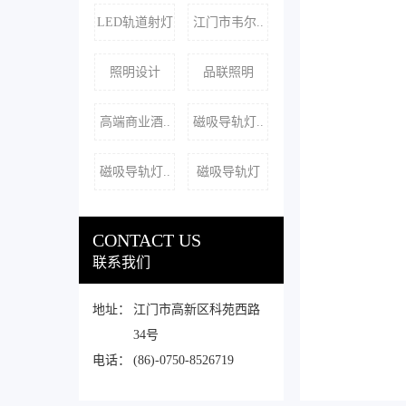
LED轨道射灯
江门市韦尔..
照明设计
品联照明
高端商业酒..
磁吸导轨灯..
磁吸导轨灯..
磁吸导轨灯
CONTACT US
联系我们
地址：
江门市高新区科苑西路
34号
电话：
(86)-0750-8526719