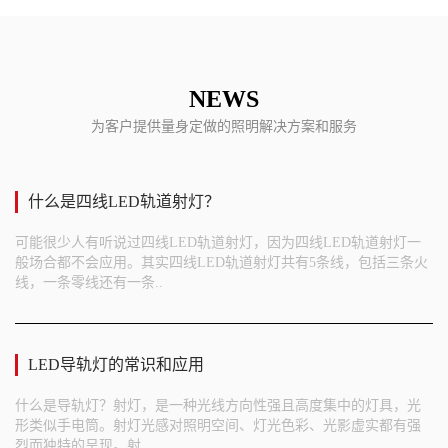
NEWS
为客户提供量身定做的照明解决方案和服务
什么是四线LED轨道射灯？
可能很少人有听说过四线LED轨道射灯，因为四线LED轨道射灯一
般场合都不会应用。其实四线LED轨道射灯共有5条线，包括三条火
线，一条零线还有一条..
LED导轨灯的常识和应用
什么是导轨灯？射灯，是一种光线方向性强且高度集中的灯具，光
形类似手电筒。射灯光感对照明空间、灯光色彩、光影虚实都有强
烈而独特的呈现。射..