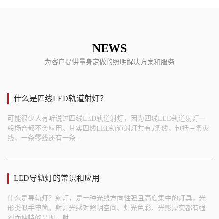
NEWS
为客户提供量身定做的照明解决方案和服务
什么是四线LED轨道射灯？
可能很少人有听说过四线LED轨道射灯，因为四线LED轨道射灯一
般场合都不会应用。其实四线LED轨道射灯共有5条线，包括三条火
线，一条零线还有一条..
LED导轨灯的常识和应用
什么是导轨灯？射灯，是一种光线方向性强且高度集中的灯具，光
形类似手电筒。射灯光感对照明空间、灯光色彩、光影虚实都有强
烈而独特的呈现。射..