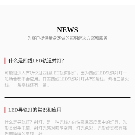
NEWS
为客户提供量身定做的照明解决方案和服务
什么是四线LED轨道射灯？
可能很少人有听说过四线LED轨道射灯，因为四线LED轨道射灯一
般场合都不会应用。其实四线LED轨道射灯共有5条线，包括三条火
线，一条零线还有一条..
LED导轨灯的常识和应用
什么是导轨灯？射灯，是一种光线方向性强且高度集中的灯具，光
形类似手电筒。射灯光感对照明空间、灯光色彩、光影虚实都有强
烈而独特的呈现。射..