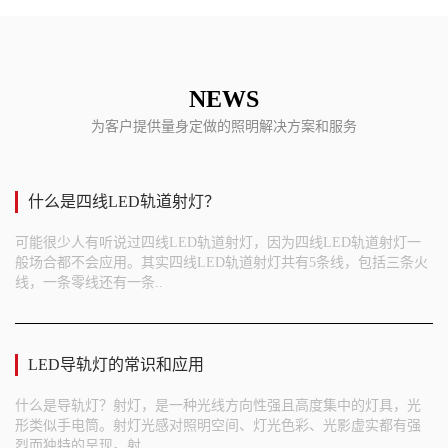
NEWS
为客户提供量身定做的照明解决方案和服务
什么是四线LED轨道射灯？
可能很少人有听说过四线LED轨道射灯，因为四线LED轨道射灯一
般场合都不会应用。其实四线LED轨道射灯共有5条线，包括三条火
线，一条零线还有一条..
LED导轨灯的常识和应用
什么是导轨灯？射灯，是一种光线方向性强且高度集中的灯具，光
形类似手电筒。射灯光感对照明空间、灯光色彩、光影虚实都有强
烈而独特的呈现。射..