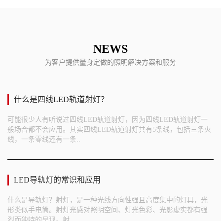
NEWS
为客户提供量身定做的照明解决方案和服务
什么是四线LED轨道射灯？
可能很少人有听说过四线LED轨道射灯，因为四线LED轨道射灯一
般场合都不会应用。其实四线LED轨道射灯共有5条线，包括三条火
线，一条零线还有一条..
LED导轨灯的常识和应用
什么是导轨灯？射灯，是一种光线方向性强且高度集中的灯具，光
形类似手电筒。射灯光感对照明空间、灯光色彩、光影虚实都有强
烈而独特的呈现。射..