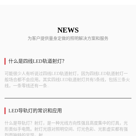
NEWS
为客户提供量身定做的照明解决方案和服务
什么是四线LED轨道射灯？
可能很少人有听说过四线LED轨道射灯，因为四线LED轨道射灯一
般场合都不会应用。其实四线LED轨道射灯共有5条线，包括三条火
线，一条零线还有一条..
LED导轨灯的常识和应用
什么是导轨灯？射灯，是一种光线方向性强且高度集中的灯具，光
形类似手电筒。射灯光感对照明空间、灯光色彩、光影虚实都有强
烈而独特的呈现。射..