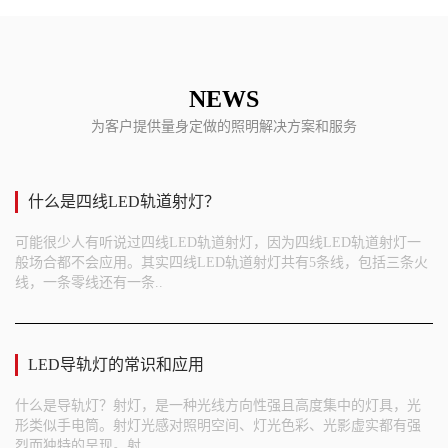
NEWS
为客户提供量身定做的照明解决方案和服务
什么是四线LED轨道射灯？
可能很少人有听说过四线LED轨道射灯，因为四线LED轨道射灯一
般场合都不会应用。其实四线LED轨道射灯共有5条线，包括三条火
线，一条零线还有一条..
LED导轨灯的常识和应用
什么是导轨灯？射灯，是一种光线方向性强且高度集中的灯具，光
形类似手电筒。射灯光感对照明空间、灯光色彩、光影虚实都有强
烈而独特的呈现。射..