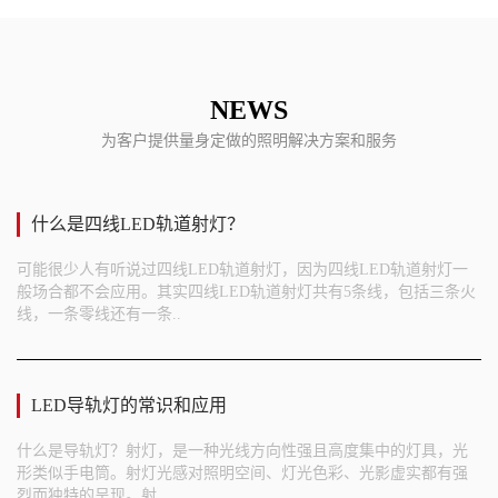
NEWS
为客户提供量身定做的照明解决方案和服务
什么是四线LED轨道射灯？
可能很少人有听说过四线LED轨道射灯，因为四线LED轨道射灯一
般场合都不会应用。其实四线LED轨道射灯共有5条线，包括三条火
线，一条零线还有一条..
LED导轨灯的常识和应用
什么是导轨灯？射灯，是一种光线方向性强且高度集中的灯具，光
形类似手电筒。射灯光感对照明空间、灯光色彩、光影虚实都有强
烈而独特的呈现。射..