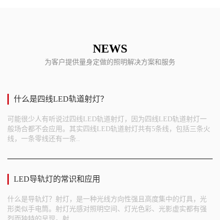
NEWS
为客户提供量身定做的照明解决方案和服务
什么是四线LED轨道射灯？
可能很少人有听说过四线LED轨道射灯，因为四线LED轨道射灯一
般场合都不会应用。其实四线LED轨道射灯共有5条线，包括三条火
线，一条零线还有一条..
LED导轨灯的常识和应用
什么是导轨灯？射灯，是一种光线方向性强且高度集中的灯具，光
形类似手电筒。射灯光感对照明空间、灯光色彩、光影虚实都有强
烈而独特的呈现。射..