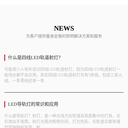
NEWS
为客户提供量身定做的照明解决方案和服务
什么是四线LED轨道射灯？
可能很少人有听说过四线LED轨道射灯，因为四线LED轨道射灯一
般场合都不会应用。其实四线LED轨道射灯共有5条线，包括三条火
线，一条零线还有一条..
LED导轨灯的常识和应用
什么是导轨灯？射灯，是一种光线方向性强且高度集中的灯具，光
形类似手电筒。射灯光感对照明空间、灯光色彩、光影虚实都有强
烈而独特的呈现。射..