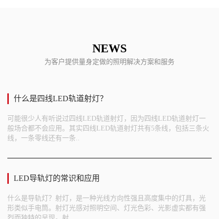
NEWS
为客户提供量身定做的照明解决方案和服务
什么是四线LED轨道射灯？
可能很少人有听说过四线LED轨道射灯，因为四线LED轨道射灯一
般场合都不会应用。其实四线LED轨道射灯共有5条线，包括三条火
线，一条零线还有一条..
LED导轨灯的常识和应用
什么是导轨灯？射灯，是一种光线方向性强且高度集中的灯具，光
形类似手电筒。射灯光感对照明空间、灯光色彩、光影虚实都有强
烈而独特的呈现。射..