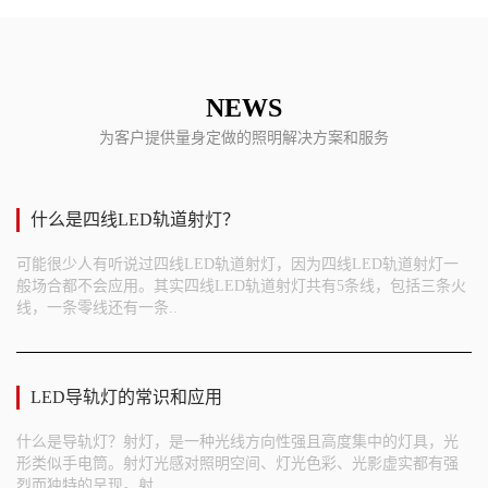
NEWS
为客户提供量身定做的照明解决方案和服务
什么是四线LED轨道射灯？
可能很少人有听说过四线LED轨道射灯，因为四线LED轨道射灯一
般场合都不会应用。其实四线LED轨道射灯共有5条线，包括三条火
线，一条零线还有一条..
LED导轨灯的常识和应用
什么是导轨灯？射灯，是一种光线方向性强且高度集中的灯具，光
形类似手电筒。射灯光感对照明空间、灯光色彩、光影虚实都有强
烈而独特的呈现。射..