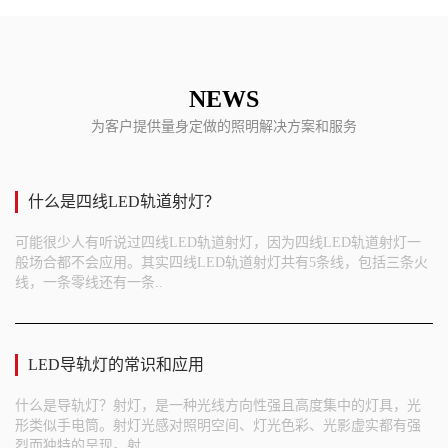
NEWS
为客户提供量身定做的照明解决方案和服务
什么是四线LED轨道射灯？
可能很少人有听说过四线LED轨道射灯，因为四线LED轨道射灯一
般场合都不会应用。其实四线LED轨道射灯共有5条线，包括三条火
线，一条零线还有一条..
LED导轨灯的常识和应用
什么是导轨灯？射灯，是一种光线方向性强且高度集中的灯具，光
形类似手电筒。射灯光感对照明空间、灯光色彩、光影虚实都有强
烈而独特的呈现。射..