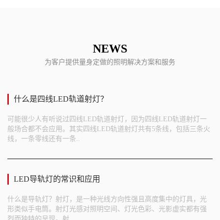
NEWS
为客户提供量身定做的照明解决方案和服务
什么是四线LED轨道射灯？
可能很少人有听说过四线LED轨道射灯，因为四线LED轨道射灯一
般场合都不会应用。其实四线LED轨道射灯共有5条线，包括三条火
线，一条零线还有一条..
LED导轨灯的常识和应用
什么是导轨灯？射灯，是一种光线方向性强且高度集中的灯具，光
形类似手电筒。射灯光感对照明空间、灯光色彩、光影虚实都有强
烈而独特的呈现。射..