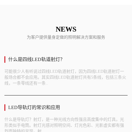
NEWS
为客户提供量身定做的照明解决方案和服务
什么是四线LED轨道射灯？
可能很少人有听说过四线LED轨道射灯，因为四线LED轨道射灯一
般场合都不会应用。其实四线LED轨道射灯共有5条线，包括三条火
线，一条零线还有一条..
LED导轨灯的常识和应用
什么是导轨灯？射灯，是一种光线方向性强且高度集中的灯具，光
形类似手电筒。射灯光感对照明空间、灯光色彩、光影虚实都有强
烈而独特的呈现。射..