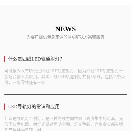
NEWS
为客户提供量身定做的照明解决方案和服务
什么是四线LED轨道射灯？
可能很少人有听说过四线LED轨道射灯，因为四线LED轨道射灯一
般场合都不会应用。其实四线LED轨道射灯共有5条线，包括三条火
线，一条零线还有一条..
LED导轨灯的常识和应用
什么是导轨灯？射灯，是一种光线方向性强且高度集中的灯具，光
形类似手电筒。射灯光感对照明空间、灯光色彩、光影虚实都有强
烈而独特的呈现。射..