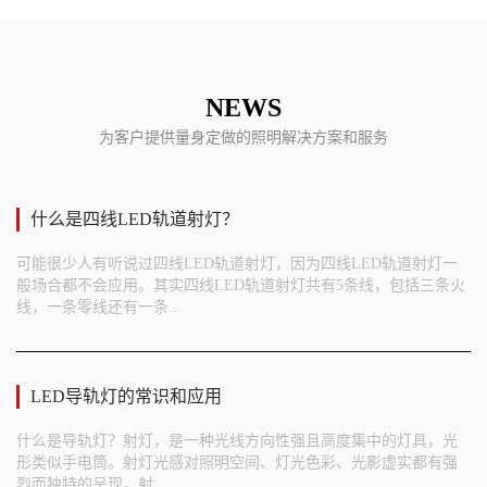
NEWS
为客户提供量身定做的照明解决方案和服务
什么是四线LED轨道射灯？
可能很少人有听说过四线LED轨道射灯，因为四线LED轨道射灯一
般场合都不会应用。其实四线LED轨道射灯共有5条线，包括三条火
线，一条零线还有一条..
LED导轨灯的常识和应用
什么是导轨灯？射灯，是一种光线方向性强且高度集中的灯具，光
形类似手电筒。射灯光感对照明空间、灯光色彩、光影虚实都有强
烈而独特的呈现。射..