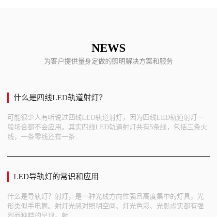
NEWS
为客户提供量身定做的照明解决方案和服务
什么是四线LED轨道射灯？
可能很少人有听说过四线LED轨道射灯，因为四线LED轨道射灯一
般场合都不会应用。其实四线LED轨道射灯共有5条线，包括三条火
线，一条零线还有一条..
LED导轨灯的常识和应用
什么是导轨灯？射灯，是一种光线方向性强且高度集中的灯具，光
形类似手电筒。射灯光感对照明空间、灯光色彩、光影虚实都有强
烈而独特的呈现。射..