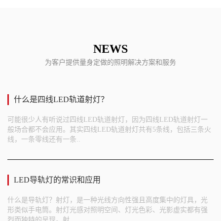
NEWS
为客户提供量身定做的照明解决方案和服务
什么是四线LED轨道射灯？
可能很少人有听说过四线LED轨道射灯，因为四线LED轨道射灯一
般场合都不会应用。其实四线LED轨道射灯共有5条线，包括三条火
线，一条零线还有一条..
LED导轨灯的常识和应用
什么是导轨灯？射灯，是一种光线方向性强且高度集中的灯具，光
形类似手电筒。射灯光感对照明空间、灯光色彩、光影虚实都有强
烈而独特的呈现。射..