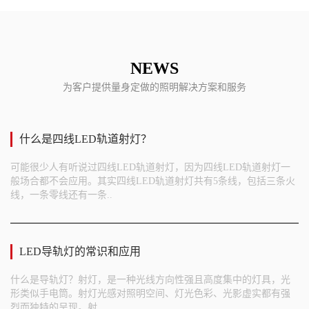
NEWS
为客户提供量身定做的照明解决方案和服务
什么是四线LED轨道射灯？
可能很少人有听说过四线LED轨道射灯，因为四线LED轨道射灯一
般场合都不会应用。其实四线LED轨道射灯共有5条线，包括三条火
线，一条零线还有一条..
LED导轨灯的常识和应用
什么是导轨灯？射灯，是一种光线方向性强且高度集中的灯具，光
形类似手电筒。射灯光感对照明空间、灯光色彩、光影虚实都有强
烈而独特的呈现。射..