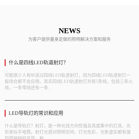
NEWS
为客户提供量身定做的照明解决方案和服务
什么是四线LED轨道射灯？
可能很少人有听说过四线LED轨道射灯，因为四线LED轨道射灯一
般场合都不会应用。其实四线LED轨道射灯共有5条线，包括三条火
线，一条零线还有一条..
LED导轨灯的常识和应用
什么是导轨灯？射灯，是一种光线方向性强且高度集中的灯具，光
形类似手电筒。射灯光感对照明空间、灯光色彩、光影虚实都有强
烈而独特的呈现。射..