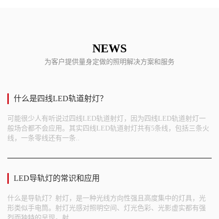
NEWS
为客户提供量身定做的照明解决方案和服务
什么是四线LED轨道射灯？
可能很少人有听说过四线LED轨道射灯，因为四线LED轨道射灯一
般场合都不会应用。其实四线LED轨道射灯共有5条线，包括三条火
线，一条零线还有一条..
LED导轨灯的常识和应用
什么是导轨灯？射灯，是一种光线方向性强且高度集中的灯具，光
形类似手电筒。射灯光感对照明空间、灯光色彩、光影虚实都有强
烈而独特的呈现。射..