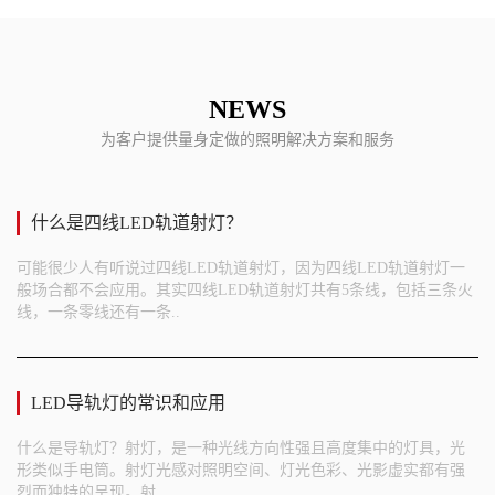
NEWS
为客户提供量身定做的照明解决方案和服务
什么是四线LED轨道射灯？
可能很少人有听说过四线LED轨道射灯，因为四线LED轨道射灯一
般场合都不会应用。其实四线LED轨道射灯共有5条线，包括三条火
线，一条零线还有一条..
LED导轨灯的常识和应用
什么是导轨灯？射灯，是一种光线方向性强且高度集中的灯具，光
形类似手电筒。射灯光感对照明空间、灯光色彩、光影虚实都有强
烈而独特的呈现。射..