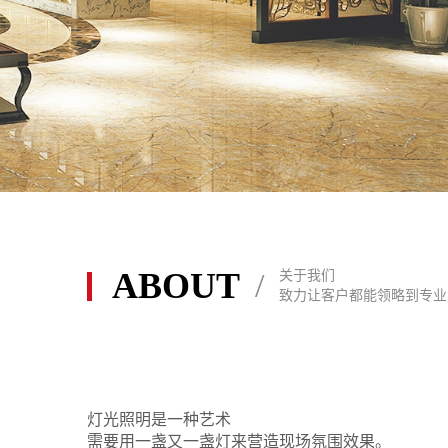
ABOUT
/
关于我们
酒店大厅天花灯灯具
致力让客户都能领略到专业
灯光照明是一种艺术
需要用一盏又一盏灯来营造现场氛围效果。