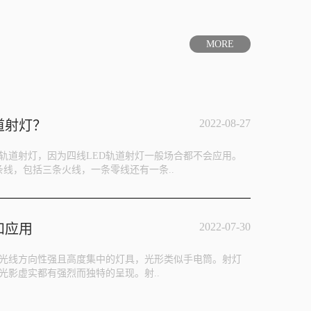
MORE
2022-08-27
道射灯？
D轨道射灯，因为四线LED轨道射灯一般场合都不会应用。
条线，包括三条火线，一条零线还有一条..
2022-07-30
和应用
光线方向性强且高度集中的灯具，光形类似手电筒。射灯
光影虚实都有强烈而独特的呈现。射..