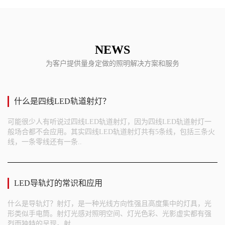
NEWS
为客户提供量身定做的照明解决方案和服务
什么是四线LED轨道射灯？
可能很少人有听说过四线LED轨道射灯，因为四线LED轨道射灯一
般场合都不会应用。其实四线LED轨道射灯共有5条线，包括三条火
线，一条零线还有一条..
LED导轨灯的常识和应用
什么是导轨灯？射灯，是一种光线方向性强且高度集中的灯具，光
形类似手电筒。射灯光感对照明空间、灯光色彩、光影虚实都有强
烈而独特的呈现。射..