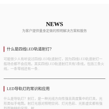
NEWS
为客户提供量身定做的照明解决方案和服务
什么是四线LED轨道射灯？
可能很少人有听说过四线LED轨道射灯，因为四线LED轨道射灯一
般场合都不会应用。其实四线LED轨道射灯共有5条线，包括三条火
线，一条零线还有一条..
LED导轨灯的常识和应用
什么是导轨灯？射灯，是一种光线方向性强且高度集中的灯具，光
形类似手电筒。射灯光感对照明空间、灯光色彩、光影虚实都有强
烈而独特的呈现。射..