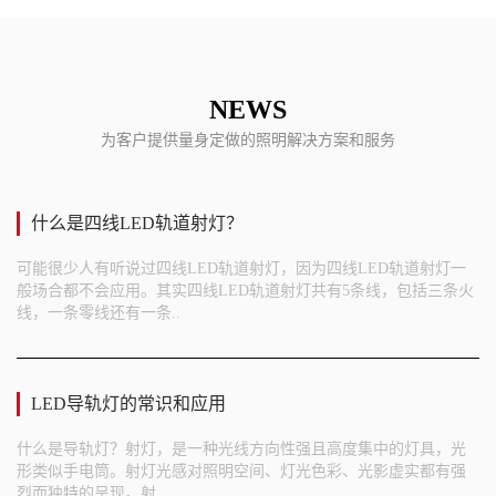
NEWS
为客户提供量身定做的照明解决方案和服务
什么是四线LED轨道射灯？
可能很少人有听说过四线LED轨道射灯，因为四线LED轨道射灯一
般场合都不会应用。其实四线LED轨道射灯共有5条线，包括三条火
线，一条零线还有一条..
LED导轨灯的常识和应用
什么是导轨灯？射灯，是一种光线方向性强且高度集中的灯具，光
形类似手电筒。射灯光感对照明空间、灯光色彩、光影虚实都有强
烈而独特的呈现。射..