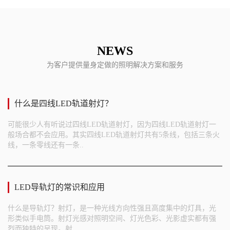
NEWS
为客户提供量身定做的照明解决方案和服务
什么是四线LED轨道射灯？
可能很少人有听说过四线LED轨道射灯，因为四线LED轨道射灯一
般场合都不会应用。其实四线LED轨道射灯共有5条线，包括三条火
线，一条零线还有一条..
LED导轨灯的常识和应用
什么是导轨灯？射灯，是一种光线方向性强且高度集中的灯具，光
形类似手电筒。射灯光感对照明空间、灯光色彩、光影虚实都有强
烈而独特的呈现。射..