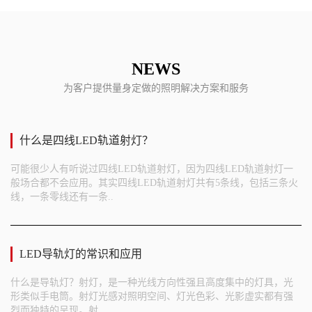
NEWS
为客户提供量身定做的照明解决方案和服务
什么是四线LED轨道射灯？
可能很少人有听说过四线LED轨道射灯，因为四线LED轨道射灯一
般场合都不会应用。其实四线LED轨道射灯共有5条线，包括三条火
线，一条零线还有一条..
LED导轨灯的常识和应用
什么是导轨灯？射灯，是一种光线方向性强且高度集中的灯具，光
形类似手电筒。射灯光感对照明空间、灯光色彩、光影虚实都有强
烈而独特的呈现。射..