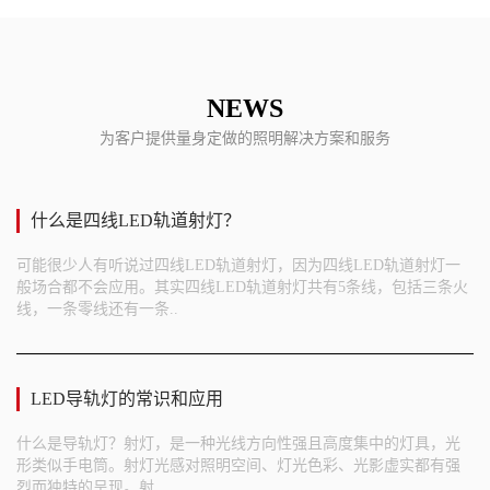
NEWS
为客户提供量身定做的照明解决方案和服务
什么是四线LED轨道射灯？
可能很少人有听说过四线LED轨道射灯，因为四线LED轨道射灯一
般场合都不会应用。其实四线LED轨道射灯共有5条线，包括三条火
线，一条零线还有一条..
LED导轨灯的常识和应用
什么是导轨灯？射灯，是一种光线方向性强且高度集中的灯具，光
形类似手电筒。射灯光感对照明空间、灯光色彩、光影虚实都有强
烈而独特的呈现。射..