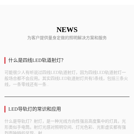
NEWS
为客户提供量身定做的照明解决方案和服务
什么是四线LED轨道射灯？
可能很少人有听说过四线LED轨道射灯，因为四线LED轨道射灯一
般场合都不会应用。其实四线LED轨道射灯共有5条线，包括三条火
线，一条零线还有一条..
LED导轨灯的常识和应用
什么是导轨灯？射灯，是一种光线方向性强且高度集中的灯具，光
形类似手电筒。射灯光感对照明空间、灯光色彩、光影虚实都有强
烈而独特的呈现。射..