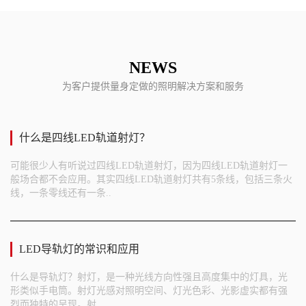
NEWS
为客户提供量身定做的照明解决方案和服务
什么是四线LED轨道射灯？
可能很少人有听说过四线LED轨道射灯，因为四线LED轨道射灯一
般场合都不会应用。其实四线LED轨道射灯共有5条线，包括三条火
线，一条零线还有一条..
LED导轨灯的常识和应用
什么是导轨灯？射灯，是一种光线方向性强且高度集中的灯具，光
形类似手电筒。射灯光感对照明空间、灯光色彩、光影虚实都有强
烈而独特的呈现。射..