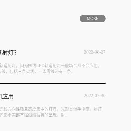
MORE
2022-08-27
道射灯？
D轨道射灯，因为四线LED轨道射灯一般场合都不会应用。
条线，包括三条火线，一条零线还有一条..
2022-07-30
和应用
光线方向性强且高度集中的灯具，光形类似手电筒。射灯
光影虚实都有强烈而独特的呈现。射..