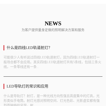
NEWS
为客户提供量身定做的照明解决方案和服务
什么是四线LED轨道射灯？
可能很少人有听说过四线LED轨道射灯，因为四线LED轨道射灯一
般场合都不会应用。其实四线LED轨道射灯共有5条线，包括三条火
线，一条零线还有一条..
LED导轨灯的常识和应用
什么是导轨灯？射灯，是一种光线方向性强且高度集中的灯具，光
形类似手电筒。射灯光感对照明空间、灯光色彩、光影虚实都有强
烈而独特的呈现。射..