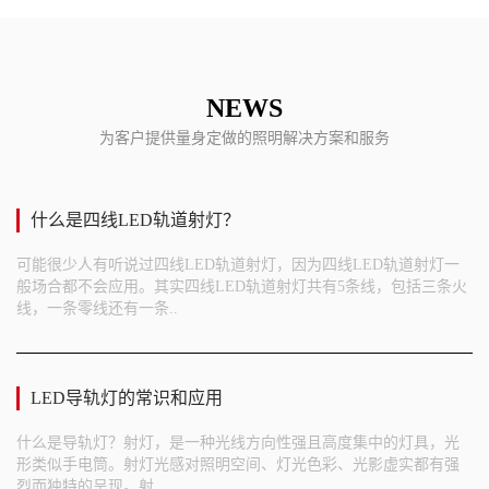
NEWS
为客户提供量身定做的照明解决方案和服务
什么是四线LED轨道射灯？
可能很少人有听说过四线LED轨道射灯，因为四线LED轨道射灯一
般场合都不会应用。其实四线LED轨道射灯共有5条线，包括三条火
线，一条零线还有一条..
LED导轨灯的常识和应用
什么是导轨灯？射灯，是一种光线方向性强且高度集中的灯具，光
形类似手电筒。射灯光感对照明空间、灯光色彩、光影虚实都有强
烈而独特的呈现。射..