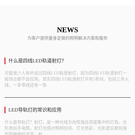
NEWS
为客户提供量身定做的照明解决方案和服务
什么是四线LED轨道射灯？
可能很少人有听说过四线LED轨道射灯，因为四线LED轨道射灯一
般场合都不会应用。其实四线LED轨道射灯共有5条线，包括三条火
线，一条零线还有一条..
LED导轨灯的常识和应用
什么是导轨灯？射灯，是一种光线方向性强且高度集中的灯具，光
形类似手电筒。射灯光感对照明空间、灯光色彩、光影虚实都有强
烈而独特的呈现。射..