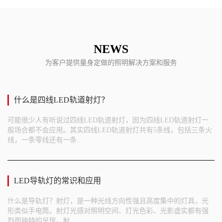
NEWS
为客户提供量身定做的照明解决方案和服务
什么是四线LED轨道射灯？
可能很少人有听说过四线LED轨道射灯，因为四线LED轨道射灯一
般场合都不会应用。其实四线LED轨道射灯共有5条线，包括三条火
线，一条零线还有一条..
LED导轨灯的常识和应用
什么是导轨灯？射灯，是一种光线方向性强且高度集中的灯具，光
形类似手电筒。射灯光感对照明空间、灯光色彩、光影虚实都有强
烈而独特的呈现。射..