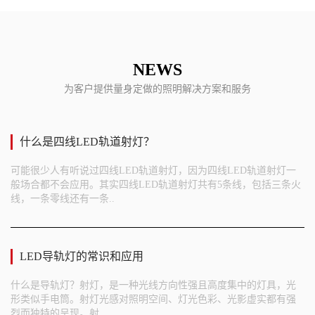
NEWS
为客户提供量身定做的照明解决方案和服务
什么是四线LED轨道射灯？
可能很少人有听说过四线LED轨道射灯，因为四线LED轨道射灯一
般场合都不会应用。其实四线LED轨道射灯共有5条线，包括三条火
线，一条零线还有一条..
LED导轨灯的常识和应用
什么是导轨灯？射灯，是一种光线方向性强且高度集中的灯具，光
形类似手电筒。射灯光感对照明空间、灯光色彩、光影虚实都有强
烈而独特的呈现。射..