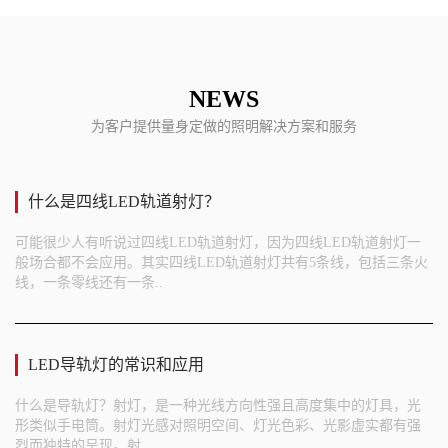
NEWS
为客户提供量身定做的照明解决方案和服务
什么是四线LED轨道射灯？
可能很少人有听说过四线LED轨道射灯，因为四线LED轨道射灯一
般场合都不会应用。其实四线LED轨道射灯共有5条线，包括三条火
线，一条零线还有一条..
LED导轨灯的常识和应用
什么是导轨灯？射灯，是一种光线方向性强且高度集中的灯具，光
形类似手电筒。射灯光感对照明空间、灯光色彩、光影虚实都有强
烈而独特的呈现。射..