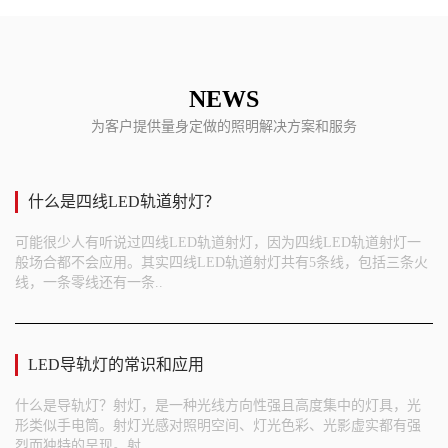
NEWS
为客户提供量身定做的照明解决方案和服务
什么是四线LED轨道射灯？
可能很少人有听说过四线LED轨道射灯，因为四线LED轨道射灯一
般场合都不会应用。其实四线LED轨道射灯共有5条线，包括三条火
线，一条零线还有一条..
LED导轨灯的常识和应用
什么是导轨灯？射灯，是一种光线方向性强且高度集中的灯具，光
形类似手电筒。射灯光感对照明空间、灯光色彩、光影虚实都有强
烈而独特的呈现。射..