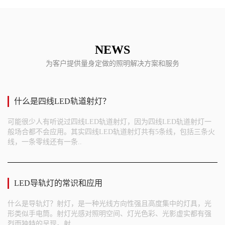
NEWS
为客户提供量身定做的照明解决方案和服务
什么是四线LED轨道射灯？
可能很少人有听说过四线LED轨道射灯，因为四线LED轨道射灯一
般场合都不会应用。其实四线LED轨道射灯共有5条线，包括三条火
线，一条零线还有一条..
LED导轨灯的常识和应用
什么是导轨灯？射灯，是一种光线方向性强且高度集中的灯具，光
形类似手电筒。射灯光感对照明空间、灯光色彩、光影虚实都有强
烈而独特的呈现。射..