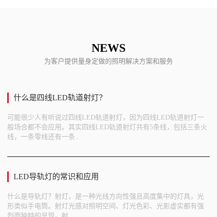
NEWS
为客户提供量身定做的照明解决方案和服务
什么是四线LED轨道射灯？
可能很少人有听说过四线LED轨道射灯，因为四线LED轨道射灯一
般场合都不会应用。其实四线LED轨道射灯共有5条线，包括三条火
线，一条零线还有一条..
LED导轨灯的常识和应用
什么是导轨灯？射灯，是一种光线方向性强且高度集中的灯具，光
形类似手电筒。射灯光感对照明空间、灯光色彩、光影虚实都有强
烈而独特的呈现。射..