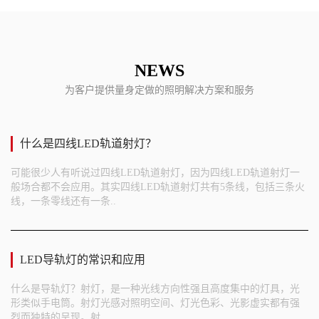
NEWS
为客户提供量身定做的照明解决方案和服务
什么是四线LED轨道射灯？
可能很少人有听说过四线LED轨道射灯，因为四线LED轨道射灯一
般场合都不会应用。其实四线LED轨道射灯共有5条线，包括三条火
线，一条零线还有一条..
LED导轨灯的常识和应用
什么是导轨灯？射灯，是一种光线方向性强且高度集中的灯具，光
形类似手电筒。射灯光感对照明空间、灯光色彩、光影虚实都有强
烈而独特的呈现。射..