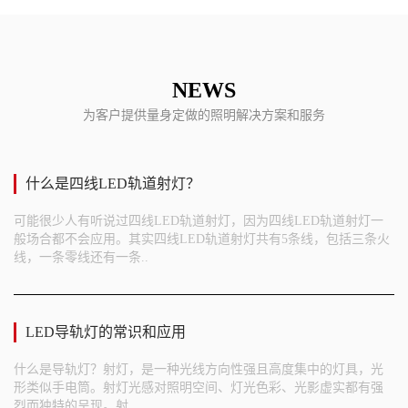
NEWS
为客户提供量身定做的照明解决方案和服务
什么是四线LED轨道射灯？
可能很少人有听说过四线LED轨道射灯，因为四线LED轨道射灯一
般场合都不会应用。其实四线LED轨道射灯共有5条线，包括三条火
线，一条零线还有一条..
LED导轨灯的常识和应用
什么是导轨灯？射灯，是一种光线方向性强且高度集中的灯具，光
形类似手电筒。射灯光感对照明空间、灯光色彩、光影虚实都有强
烈而独特的呈现。射..